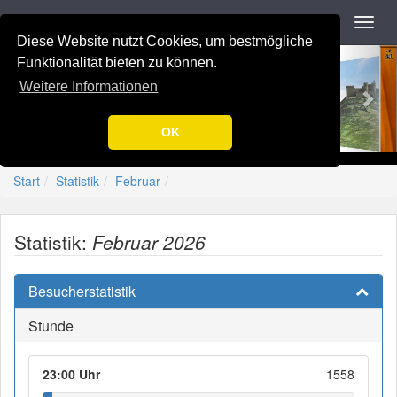
Navigation
Toggl
navig
Diese Website nutzt Cookies, um bestmögliche
Previous
Nex
-=[Nation-7.de]=-
Funktionalität bieten zu können.
Weitere Informationen
OK
Start
Statistik
Februar
Statistik:
Februar 2026
Besucherstatistik
Stunde
23:00 Uhr
1558