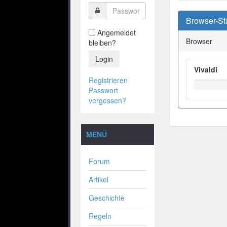
Browser-Sta
Angemeldet
Browser
bleiben?
Login
Vivaldi
Registrieren
Passwort
vergessen?
MENÜ
Forum
Artikel
Geschichte
Regeln