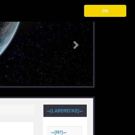
Next
OK
-=[LABERECKE]=-
-=[N7]=-