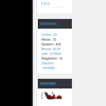
F.A.Q.
STATISTIK
Online: 23
Heute: 72
Gestern: 435
Monat: 2378
Jahr: 279944
Registriert: 10
Gesamt:
1534986
PARTNER