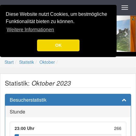
Navigation
Toggl
navig
Diese Website nutzt Cookies, um bestmögliche
Previous
Nex
-=[Nation-7.de]=-
Funktionalität bieten zu können.
Weitere Informationen
OK
Start
Statistik
Oktober
Statistik:
Oktober 2023
Besucherstatistik
Stunde
23:00 Uhr
266