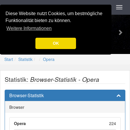
Navigation
Toggl
navig
Diese Website nutzt Cookies, um bestmögliche
Previous
Nex
-=[Nation-7.de]=-
Funktionalität bieten zu können.
Weitere Informationen
OK
Start
Statistik
Opera
Statistik:
Browser-Statistik - Opera
Browser-Statistik
Browser
Opera
224