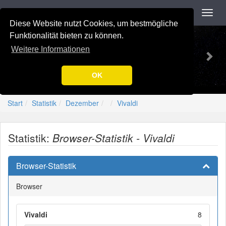
Navigation
Toggl
navig
Diese Website nutzt Cookies, um bestmögliche
Previous
Nex
-=[Nation-7.de]=-
Funktionalität bieten zu können.
Weitere Informationen
OK
Start
Statistik
Dezember
Vivaldi
Statistik:
Browser-Statistik - Vivaldi
Browser-Statistik
Browser
Vivaldi
8