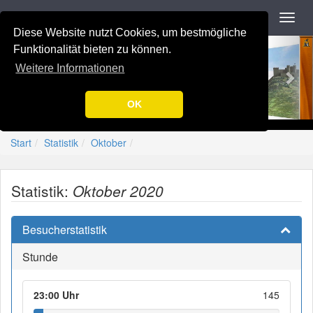
Navigation
Toggl
navig
Diese Website nutzt Cookies, um bestmögliche
Previous
Nex
-=[Nation-7.de]=-
Funktionalität bieten zu können.
Weitere Informationen
OK
Start
Statistik
Oktober
Statistik:
Oktober 2020
Besucherstatistik
Stunde
23:00 Uhr
145