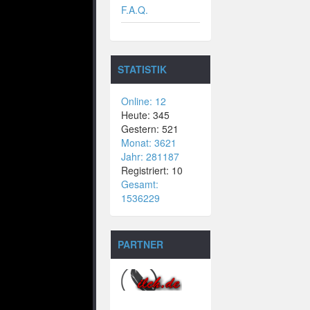
F.A.Q.
STATISTIK
Online: 12
Heute: 345
Gestern: 521
Monat: 3621
Jahr: 281187
Registriert: 10
Gesamt:
1536229
PARTNER