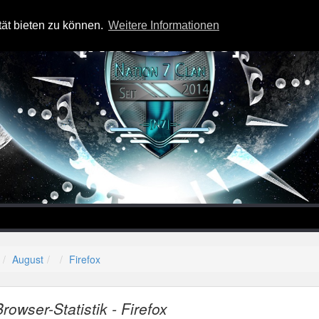
tät bieten zu können.
Weitere Informationen
-=[Nation-7.de]=-
August
Firefox
Browser-Statistik - Firefox