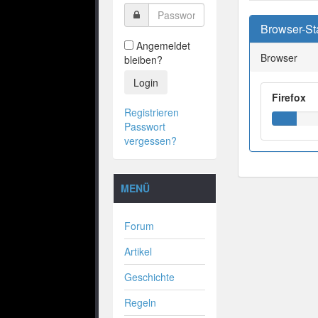
Browser-Sta
Angemeldet
Browser
bleiben?
Login
Firefox
Registrieren
Passwort
vergessen?
MENÜ
Forum
Artikel
Geschichte
Regeln