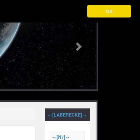
Next
OK
-=[LABERECKE]=-
-=[N7]=-