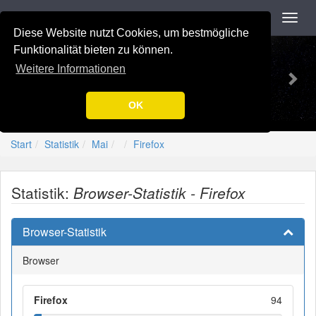
Navigation
Toggl
navig
Diese Website nutzt Cookies, um bestmögliche
Previous
Nex
-=[Nation-7.de]=-
Funktionalität bieten zu können.
Weitere Informationen
OK
Start
Statistik
Mai
Firefox
Statistik:
Browser-Statistik - Firefox
Browser-Statistik
Browser
Firefox
94