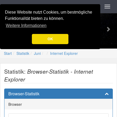
Navigation
Toggl
navig
Diese Website nutzt Cookies, um bestmögliche
Previous
Nex
-=[Nation-7.de]=-
Funktionalität bieten zu können.
Weitere Informationen
OK
Start
Statistik
Juni
Internet Explorer
Statistik:
Browser-Statistik - Internet
Explorer
Browser-Statistik
Browser