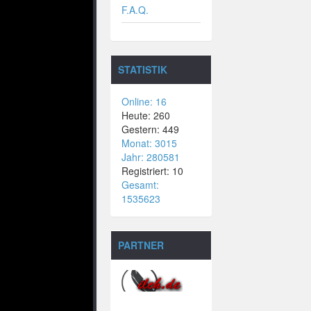
F.A.Q.
STATISTIK
Online: 16
Heute: 260
Gestern: 449
Monat: 3015
Jahr: 280581
Registriert: 10
Gesamt:
1535623
PARTNER