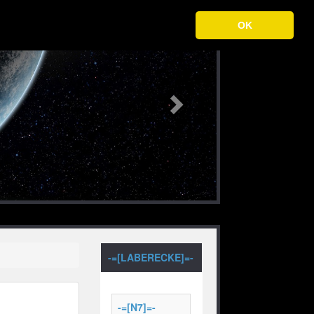
Next
OK
-=[LABERECKE]=-
-=[N7]=-