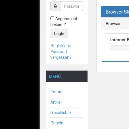
Browser-Sta
Angemeldet
Browser
bleiben?
Login
Internet 
Registrieren
Passwort
vergessen?
MENÜ
Forum
Artikel
Geschichte
Regeln