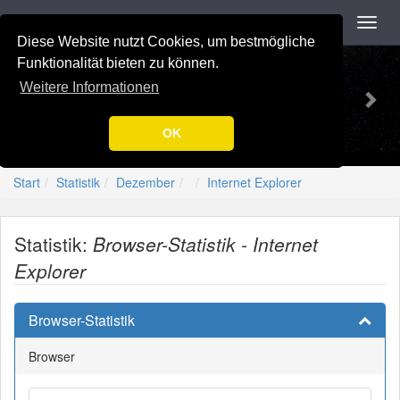
Navigation
Toggl
navig
Diese Website nutzt Cookies, um bestmögliche
Previous
Nex
-=[Nation-7.de]=-
Funktionalität bieten zu können.
Weitere Informationen
OK
Start
Statistik
Dezember
Internet Explorer
Statistik:
Browser-Statistik - Internet
Explorer
Browser-Statistik
Browser